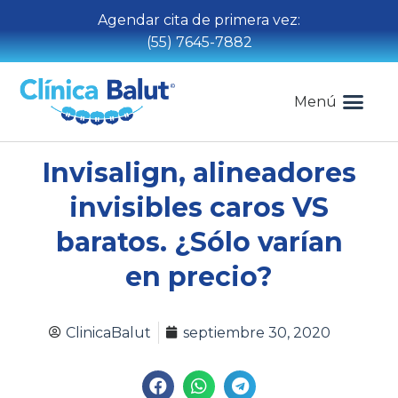
Agendar cita de primera vez:
(55) 7645-7882
Menú
Invisalign, alineadores
invisibles caros VS
baratos. ¿Sólo varían
en precio?
ClinicaBalut
septiembre 30, 2020