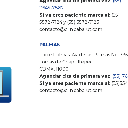
Agendar cita de primera vez:
(55)
7645-7882
Si ya eres paciente marca al:
(55)
5572-7124 y (55) 5572-7125
contacto@clinicabalut.com
PALMAS
Torre Palmas. Av. de las Palmas No. 735-
Lomas de Chapultepec
CDMX, 11000
Agendar cita de primera vez:
(
55) 7
Si ya eres paciente marca al:
(55)55
contacto@clinicabalut.com