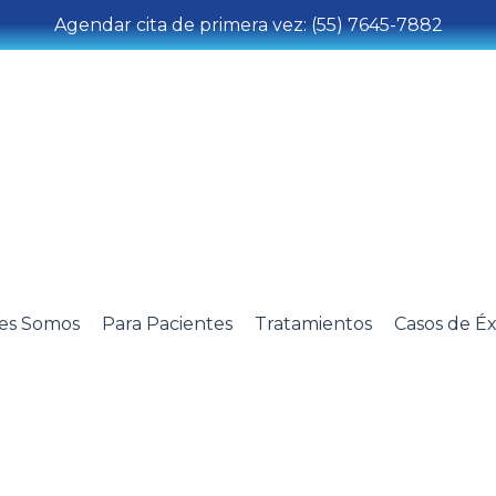
Agendar cita de primera vez: (
55) 7645-7882
es Somos
Para Pacientes
Tratamientos
Casos de Éx