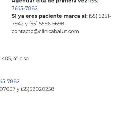
Agendar cita de primera vez:
(
55)
7645-7882
Si ya eres paciente marca al:
(55) 5251-
7942 y (55) 5596-6698
contacto@clinicabalut.com
405, 4º piso.
645-7882
407037 y (55)52020258