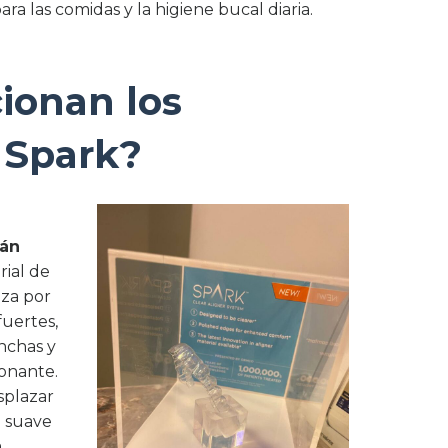
ara las comidas y la higiene bucal diaria.
ionan los
 Spark?
tán
rial de
iza por
uertes,
nchas y
onante.
splazar
a suave
a